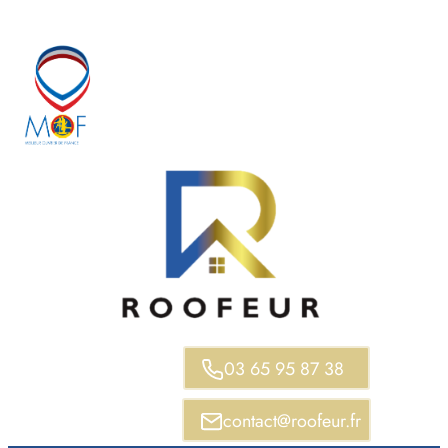
Aller
au
contenu
03 65 95 87 38
contact@roofeur.fr