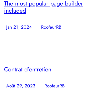
The most popular page builder
included
Jan 21, 2024
—
RoofeurRB
par
Lorem Ipsum is simply dummy text of the printing and
typesetting industry. Lorem Ipsum has been the industry
standard dummy text ever.
Contrat d’entretien
Août 29, 2023
—
RoofeurRB
par
Qu’est-ce qu’un contrat d’entretien ? Un contrat d’entretien est
un contrat établi entre un prestataire et le client, cela permet